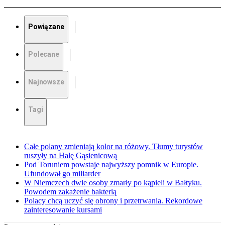
Powiązane
Polecane
Najnowsze
Tagi
Całe polany zmieniają kolor na różowy. Tłumy turystów
ruszyły na Halę Gąsienicową
Pod Toruniem powstaje najwyższy pomnik w Europie.
Ufundował go miliarder
W Niemczech dwie osoby zmarły po kąpieli w Bałtyku.
Powodem zakażenie bakterią
Polacy chcą uczyć się obrony i przetrwania. Rekordowe
zainteresowanie kursami