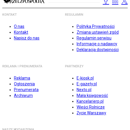
KONTAKT
REGULAMIN
O nas
Polityka Prywatności
Kontakt
Zmiana ustawień zgód
Napisz do nas
Regulamin serwisu
Informacje o nadawcy
Deklaracja dostępności
REKLAMA I PRENUMERATA
PARTNERZY
Reklama
E-kiosk.pl
Ogłoszenia
E-gazety.pl
Prenumerata
Nexto.pl
Archiwum
Mała księgowość
Kancelarierp.pl
Wieści Rolnicze
Życie Warszawy
NASZE WYDARZENIA