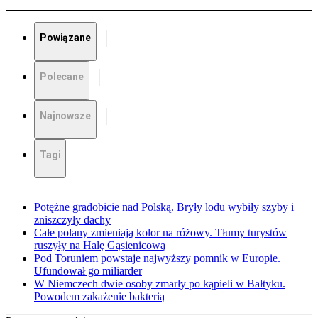
Powiązane
Polecane
Najnowsze
Tagi
Potężne gradobicie nad Polską. Bryły lodu wybiły szyby i
zniszczyły dachy
Całe polany zmieniają kolor na różowy. Tłumy turystów
ruszyły na Halę Gąsienicową
Pod Toruniem powstaje najwyższy pomnik w Europie.
Ufundował go miliarder
W Niemczech dwie osoby zmarły po kąpieli w Bałtyku.
Powodem zakażenie bakterią