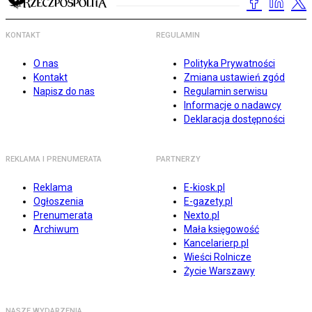
KONTAKT
REGULAMIN
O nas
Polityka Prywatności
Kontakt
Zmiana ustawień zgód
Napisz do nas
Regulamin serwisu
Informacje o nadawcy
Deklaracja dostępności
REKLAMA I PRENUMERATA
PARTNERZY
Reklama
E-kiosk.pl
Ogłoszenia
E-gazety.pl
Prenumerata
Nexto.pl
Archiwum
Mała księgowość
Kancelarierp.pl
Wieści Rolnicze
Życie Warszawy
NASZE WYDARZENIA