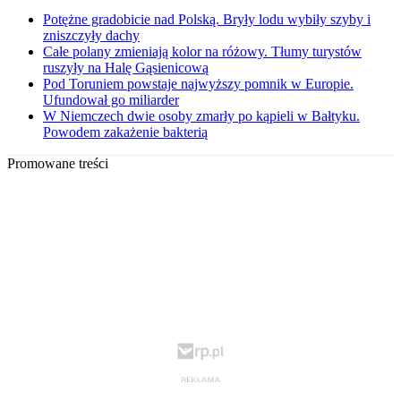
Potężne gradobicie nad Polską. Bryły lodu wybiły szyby i
zniszczyły dachy
Całe polany zmieniają kolor na różowy. Tłumy turystów
ruszyły na Halę Gąsienicową
Pod Toruniem powstaje najwyższy pomnik w Europie.
Ufundował go miliarder
W Niemczech dwie osoby zmarły po kąpieli w Bałtyku.
Powodem zakażenie bakterią
Promowane treści