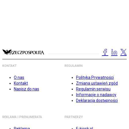
KONTAKT
REGULAMIN
O nas
Polityka Prywatności
Kontakt
Zmiana ustawień zgód
Napisz do nas
Regulamin serwisu
Informacje o nadawcy
Deklaracja dostępności
REKLAMA I PRENUMERATA
PARTNERZY
Reklama
E-kiosk.pl