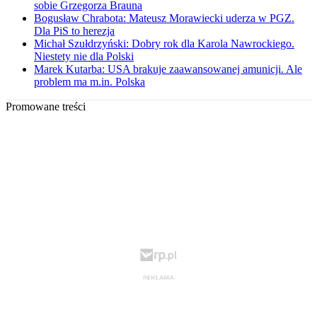
sobie Grzegorza Brauna
Bogusław Chrabota: Mateusz Morawiecki uderza w PGZ.
Dla PiS to herezja
Michał Szułdrzyński: Dobry rok dla Karola Nawrockiego.
Niestety nie dla Polski
Marek Kutarba: USA brakuje zaawansowanej amunicji. Ale
problem ma m.in. Polska
Promowane treści