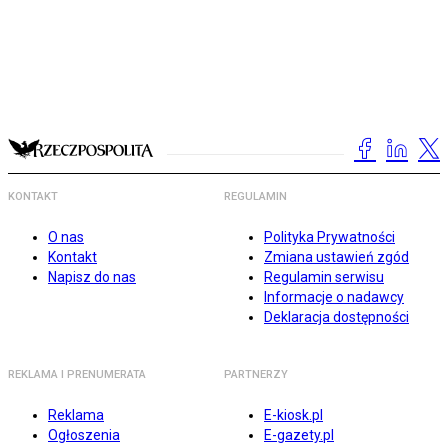
KONTAKT
REGULAMIN
O nas
Polityka Prywatności
Kontakt
Zmiana ustawień zgód
Napisz do nas
Regulamin serwisu
Informacje o nadawcy
Deklaracja dostępności
REKLAMA I PRENUMERATA
PARTNERZY
Reklama
E-kiosk.pl
Ogłoszenia
E-gazety.pl