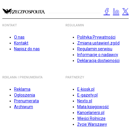
KONTAKT
REGULAMIN
O nas
Polityka Prywatności
Kontakt
Zmiana ustawień zgód
Napisz do nas
Regulamin serwisu
Informacje o nadawcy
Deklaracja dostępności
REKLAMA I PRENUMERATA
PARTNERZY
Reklama
E-kiosk.pl
Ogłoszenia
E-gazety.pl
Prenumerata
Nexto.pl
Archiwum
Mała księgowość
Kancelarierp.pl
Wieści Rolnicze
Życie Warszawy