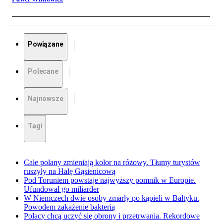
Powiązane
Polecane
Najnowsze
Tagi
Całe polany zmieniają kolor na różowy. Tłumy turystów
ruszyły na Halę Gąsienicową
Pod Toruniem powstaje najwyższy pomnik w Europie.
Ufundował go miliarder
W Niemczech dwie osoby zmarły po kąpieli w Bałtyku.
Powodem zakażenie bakterią
Polacy chcą uczyć się obrony i przetrwania. Rekordowe