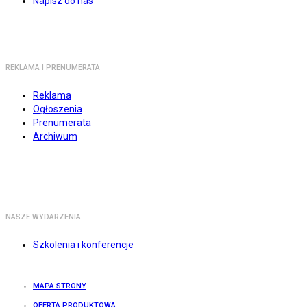
Napisz do nas
REKLAMA I PRENUMERATA
Reklama
Ogłoszenia
Prenumerata
Archiwum
NASZE WYDARZENIA
Szkolenia i konferencje
MAPA STRONY
OFERTA PRODUKTOWA