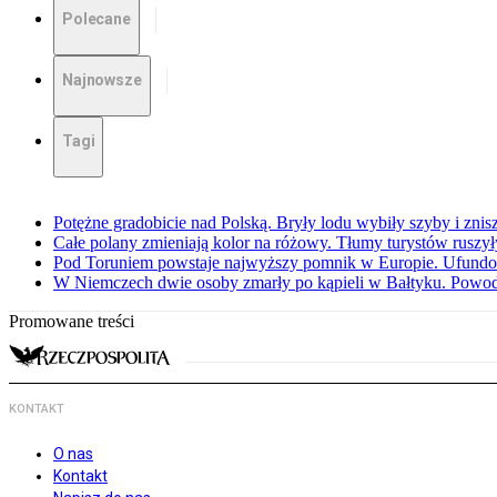
Polecane
Najnowsze
Tagi
Potężne gradobicie nad Polską. Bryły lodu wybiły szyby i znis
Całe polany zmieniają kolor na różowy. Tłumy turystów ruszy
Pod Toruniem powstaje najwyższy pomnik w Europie. Ufundow
W Niemczech dwie osoby zmarły po kąpieli w Bałtyku. Powod
Promowane treści
KONTAKT
O nas
Kontakt