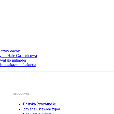
zczyły dachy
ły na Halę Gąsienicową
ał go miliarder
em zakażenie bakterią
REGULAMIN
Polityka Prywatności
Zmiana ustawień zgód