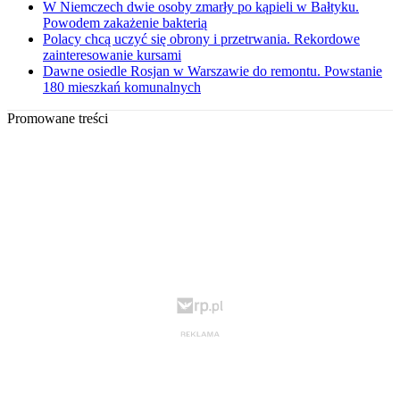
W Niemczech dwie osoby zmarły po kąpieli w Bałtyku.
Powodem zakażenie bakterią
Polacy chcą uczyć się obrony i przetrwania. Rekordowe
zainteresowanie kursami
Dawne osiedle Rosjan w Warszawie do remontu. Powstanie
180 mieszkań komunalnych
Promowane treści