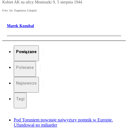
Kobiet AK na ulicy Moniuszki 9, 5 sierpnia 1944.
Foto: fot. Eugeniusz Lokajski
Marek Kozubal
Powiązane
Polecane
Najnowsze
Tagi
Pod Toruniem powstaje najwyższy pomnik w Europie.
Ufundował go miliarder