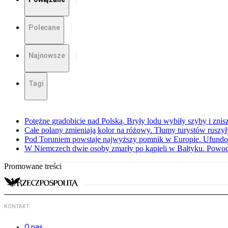
Polecane
Najnowsze
Tagi
Potężne gradobicie nad Polską. Bryły lodu wybiły szyby i znis
Całe polany zmieniają kolor na różowy. Tłumy turystów ruszy
Pod Toruniem powstaje najwyższy pomnik w Europie. Ufundow
W Niemczech dwie osoby zmarły po kąpieli w Bałtyku. Powod
Promowane treści
KONTAKT
O nas