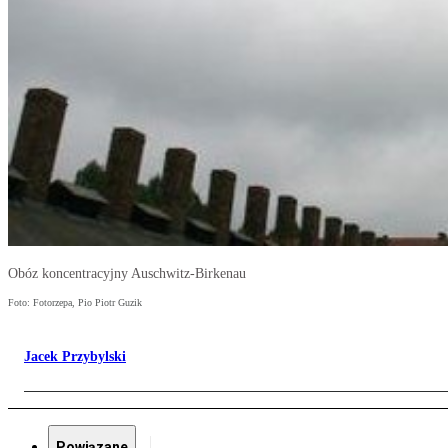
Obóz koncentracyjny Auschwitz-Birkenau
Foto: Fotorzepa, Pio Piotr Guzik
Jacek Przybylski
Powiązane