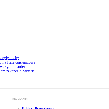
zczyły dachy
ły na Halę Gąsienicową
ał go miliarder
em zakażenie bakterią
REGULAMIN
Polityka Prywatności