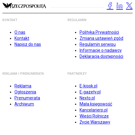
KONTAKT
REGULAMIN
O nas
Polityka Prywatności
Kontakt
Zmiana ustawień zgód
Napisz do nas
Regulamin serwisu
Informacje o nadawcy
Deklaracja dostępności
REKLAMA I PRENUMERATA
PARTNERZY
Reklama
E-kiosk.pl
Ogłoszenia
E-gazety.pl
Prenumerata
Nexto.pl
Archiwum
Mała księgowość
Kancelarierp.pl
Wieści Rolnicze
Życie Warszawy