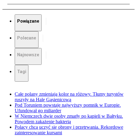
Powiązane
Polecane
Najnowsze
Tagi
Całe polany zmieniają kolor na różowy. Tłumy turystów
ruszyły na Halę Gąsienicową
Pod Toruniem powstaje najwyższy pomnik w Europie.
Ufundował go miliarder
W Niemczech dwie osoby zmarły po kąpieli w Bałtyku.
Powodem zakażenie bakterią
Polacy chcą uczyć się obrony i przetrwania. Rekordowe
zainteresowanie kursami