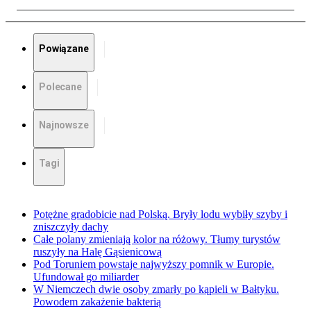
Powiązane
Polecane
Najnowsze
Tagi
Potężne gradobicie nad Polską. Bryły lodu wybiły szyby i
zniszczyły dachy
Całe polany zmieniają kolor na różowy. Tłumy turystów
ruszyły na Halę Gąsienicową
Pod Toruniem powstaje najwyższy pomnik w Europie.
Ufundował go miliarder
W Niemczech dwie osoby zmarły po kąpieli w Bałtyku.
Powodem zakażenie bakterią