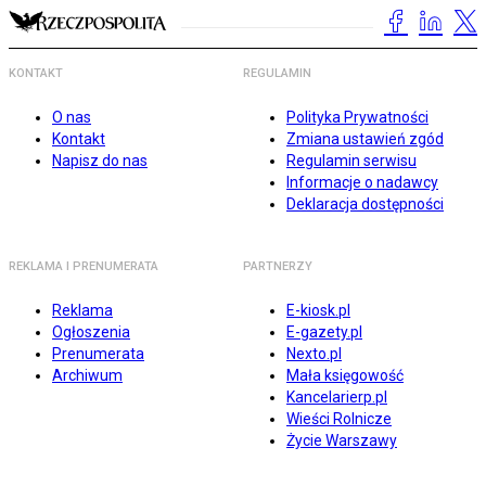
KONTAKT
REGULAMIN
O nas
Polityka Prywatności
Kontakt
Zmiana ustawień zgód
Napisz do nas
Regulamin serwisu
Informacje o nadawcy
Deklaracja dostępności
REKLAMA I PRENUMERATA
PARTNERZY
Reklama
E-kiosk.pl
Ogłoszenia
E-gazety.pl
Prenumerata
Nexto.pl
Archiwum
Mała księgowość
Kancelarierp.pl
Wieści Rolnicze
Życie Warszawy