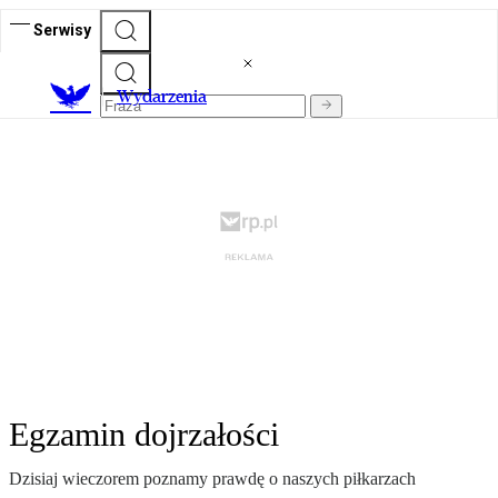
Serwisy
Wydarzenia
Egzamin dojrzałości
Dzisiaj wie­czo­rem po­zna­my praw­dę o na­szych pił­ka­rzach