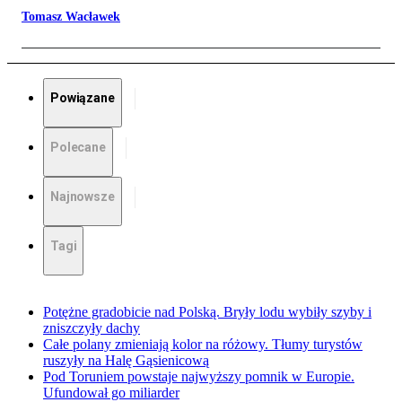
Tomasz Wacławek
Powiązane
Polecane
Najnowsze
Tagi
Potężne gradobicie nad Polską. Bryły lodu wybiły szyby i
zniszczyły dachy
Całe polany zmieniają kolor na różowy. Tłumy turystów
ruszyły na Halę Gąsienicową
Pod Toruniem powstaje najwyższy pomnik w Europie.
Ufundował go miliarder