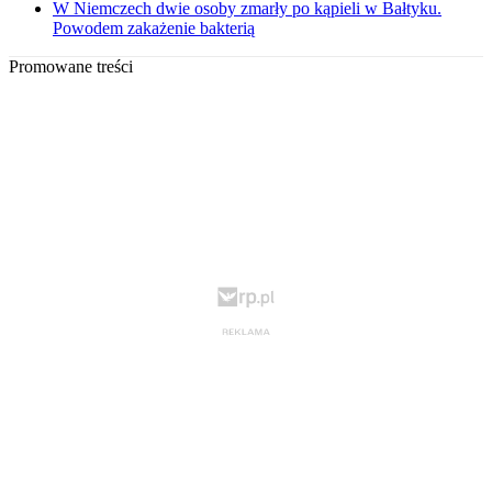
W Niemczech dwie osoby zmarły po kąpieli w Bałtyku.
Powodem zakażenie bakterią
Promowane treści