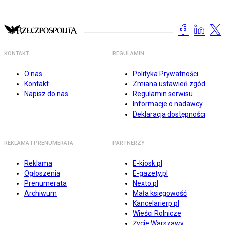
KONTAKT
REGULAMIN
O nas
Polityka Prywatności
Kontakt
Zmiana ustawień zgód
Napisz do nas
Regulamin serwisu
Informacje o nadawcy
Deklaracja dostępności
REKLAMA I PRENUMERATA
PARTNERZY
Reklama
E-kiosk.pl
Ogłoszenia
E-gazety.pl
Prenumerata
Nexto.pl
Archiwum
Mała księgowość
Kancelarierp.pl
Wieści Rolnicze
Życie Warszawy