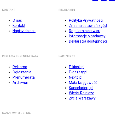
KONTAKT
REGULAMIN
O nas
Polityka Prywatności
Kontakt
Zmiana ustawień zgód
Napisz do nas
Regulamin serwisu
Informacje o nadawcy
Deklaracja dostępności
REKLAMA I PRENUMERATA
PARTNERZY
Reklama
E-kiosk.pl
Ogłoszenia
E-gazety.pl
Prenumerata
Nexto.pl
Archiwum
Mała księgowość
Kancelarierp.pl
Wieści Rolnicze
Życie Warszawy
NASZE WYDARZENIA