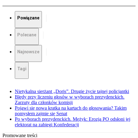
Powiązane
Polecane
Najnowsze
Tagi
Nietykalna sierżant „Doris”. Drugie życie tajnej policjantki
Błędy przy liczeniu głosów w wyborach prezydenckich.
Zarzuty dla członków komisji
Pojawi się nowa kratka na kartach do głosowania? Takim
pomysłem zajmie się Senat
Po wyborach prezydenckich. Mężyk: Erozja PO odsłoni jej
elektorat na zabiegi Konfederacji
Promowane treści