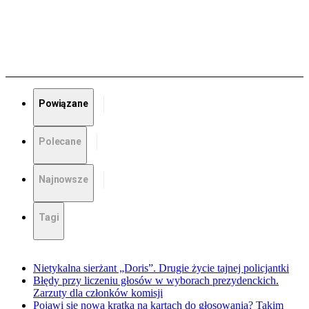
Powiązane
Polecane
Najnowsze
Tagi
Nietykalna sierżant „Doris”. Drugie życie tajnej policjantki
Błędy przy liczeniu głosów w wyborach prezydenckich.
Zarzuty dla członków komisji
Pojawi się nowa kratka na kartach do głosowania? Takim