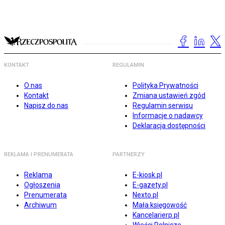
KONTAKT
REGULAMIN
O nas
Polityka Prywatności
Kontakt
Zmiana ustawień zgód
Napisz do nas
Regulamin serwisu
Informacje o nadawcy
Deklaracja dostępności
REKLAMA I PRENUMERATA
PARTNERZY
Reklama
E-kiosk.pl
Ogłoszenia
E-gazety.pl
Prenumerata
Nexto.pl
Archiwum
Mała księgowość
Kancelarierp.pl