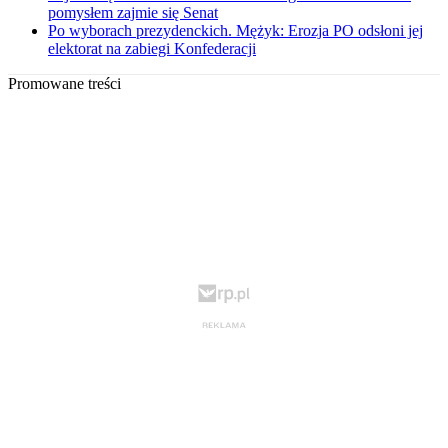
pomysłem zajmie się Senat
Po wyborach prezydenckich. Mężyk: Erozja PO odsłoni jej
elektorat na zabiegi Konfederacji
Promowane treści