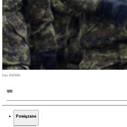
Foto: PAP/EPA
qm
Powiązane