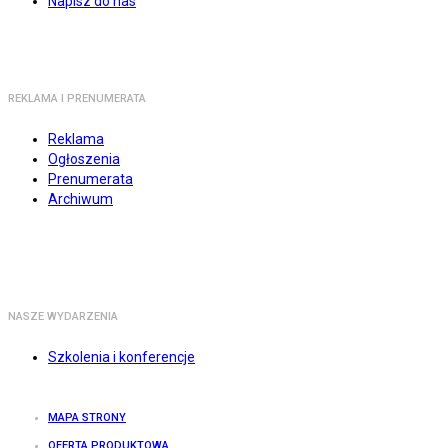
Napisz do nas
REKLAMA I PRENUMERATA
Reklama
Ogłoszenia
Prenumerata
Archiwum
NASZE WYDARZENIA
Szkolenia i konferencje
MAPA STRONY
OFERTA PRODUKTOWA