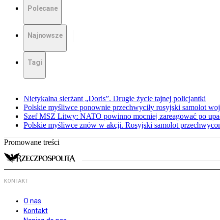
Polecane
Najnowsze
Tagi
Nietykalna sierżant „Doris”. Drugie życie tajnej policjantki
Polskie myśliwce ponownie przechwyciły rosyjski samolot w
Szef MSZ Litwy: NATO powinno mocniej zareagować po upadku
Polskie myśliwce znów w akcji. Rosyjski samolot przechwyco
Promowane treści
KONTAKT
O nas
Kontakt