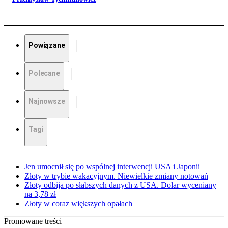
Powiązane
Polecane
Najnowsze
Tagi
Jen umocnił się po wspólnej interwencji USA i Japonii
Złoty w trybie wakacyjnym. Niewielkie zmiany notowań
Złoty odbija po słabszych danych z USA. Dolar wyceniany
na 3,78 zł
Złoty w coraz większych opałach
Promowane treści