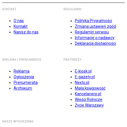
KONTAKT
REGULAMIN
O nas
Polityka Prywatności
Kontakt
Zmiana ustawień zgód
Napisz do nas
Regulamin serwisu
Informacje o nadawcy
Deklaracja dostępności
REKLAMA I PRENUMERATA
PARTNERZY
Reklama
E-kiosk.pl
Ogłoszenia
E-gazety.pl
Prenumerata
Nexto.pl
Archiwum
Mała księgowość
Kancelarierp.pl
Wieści Rolnicze
Życie Warszawy
NASZE WYDARZENIA