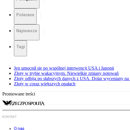
Polecane
Najnowsze
Tagi
Jen umocnił się po wspólnej interwencji USA i Japonii
Złoty w trybie wakacyjnym. Niewielkie zmiany notowań
Złoty odbija po słabszych danych z USA. Dolar wyceniany na 
Złoty w coraz większych opałach
Promowane treści
KONTAKT
O nas