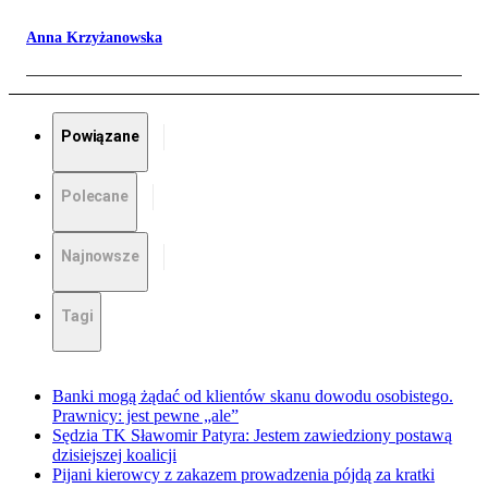
Anna Krzyżanowska
Powiązane
Polecane
Najnowsze
Tagi
Banki mogą żądać od klientów skanu dowodu osobistego.
Prawnicy: jest pewne „ale”
Sędzia TK Sławomir Patyra: Jestem zawiedziony postawą
dzisiejszej koalicji
Pijani kierowcy z zakazem prowadzenia pójdą za kratki