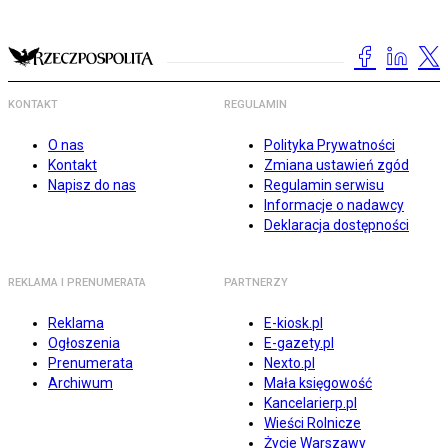
KONTAKT
REGULAMIN
O nas
Polityka Prywatności
Kontakt
Zmiana ustawień zgód
Napisz do nas
Regulamin serwisu
Informacje o nadawcy
Deklaracja dostępności
REKLAMA I PRENUMERATA
PARTNERZY
Reklama
E-kiosk.pl
Ogłoszenia
E-gazety.pl
Prenumerata
Nexto.pl
Archiwum
Mała księgowość
Kancelarierp.pl
Wieści Rolnicze
Życie Warszawy