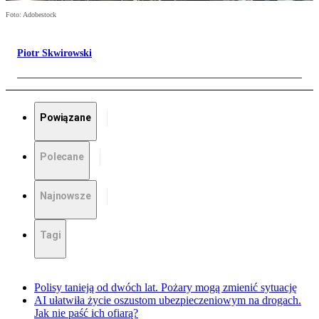
Foto: Adobestock
Piotr Skwirowski
Powiązane
Polecane
Najnowsze
Tagi
Polisy tanieją od dwóch lat. Pożary mogą zmienić sytuację
AI ułatwiła życie oszustom ubezpieczeniowym na drogach.
Jak nie paść ich ofiarą?