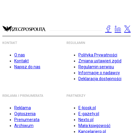
KONTAKT
REGULAMIN
O nas
Polityka Prywatności
Kontakt
Zmiana ustawień zgód
Napisz do nas
Regulamin serwisu
Informacje o nadawcy
Deklaracja dostępności
REKLAMA I PRENUMERATA
PARTNERZY
Reklama
E-kiosk.pl
Ogłoszenia
E-gazety.pl
Prenumerata
Nexto.pl
Archiwum
Mała księgowość
Kancelarierp.pl