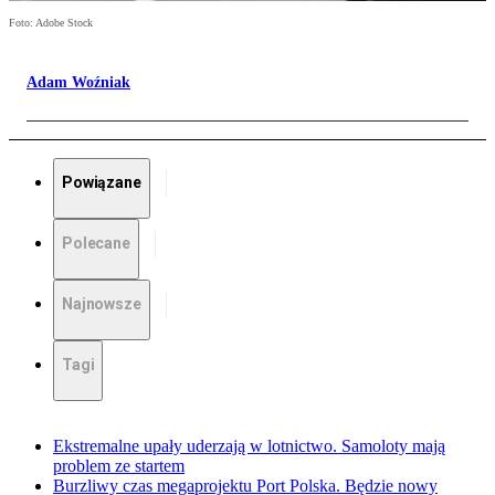
Foto: Adobe Stock
Adam Woźniak
Powiązane
Polecane
Najnowsze
Tagi
Ekstremalne upały uderzają w lotnictwo. Samoloty mają
problem ze startem
Burzliwy czas megaprojektu Port Polska. Będzie nowy