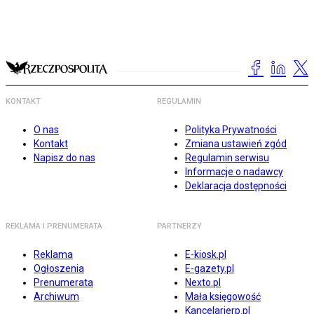
KONTAKT
REGULAMIN
O nas
Polityka Prywatności
Kontakt
Zmiana ustawień zgód
Napisz do nas
Regulamin serwisu
Informacje o nadawcy
Deklaracja dostępności
REKLAMA I PRENUMERATA
PARTNERZY
Reklama
E-kiosk.pl
Ogłoszenia
E-gazety.pl
Prenumerata
Nexto.pl
Archiwum
Mała księgowość
Kancelarierp.pl