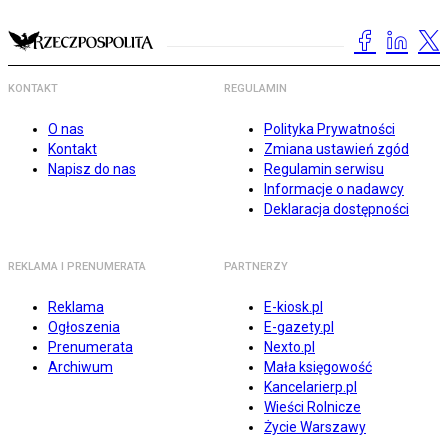
KONTAKT
REGULAMIN
O nas
Polityka Prywatności
Kontakt
Zmiana ustawień zgód
Napisz do nas
Regulamin serwisu
Informacje o nadawcy
Deklaracja dostępności
REKLAMA I PRENUMERATA
PARTNERZY
Reklama
E-kiosk.pl
Ogłoszenia
E-gazety.pl
Prenumerata
Nexto.pl
Archiwum
Mała księgowość
Kancelarierp.pl
Wieści Rolnicze
Życie Warszawy