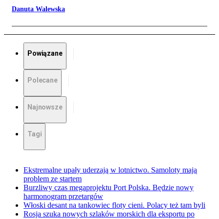
Danuta Walewska
Powiązane
Polecane
Najnowsze
Tagi
Ekstremalne upały uderzają w lotnictwo. Samoloty mają
problem ze startem
Burzliwy czas megaprojektu Port Polska. Będzie nowy
harmonogram przetargów
Włoski desant na tankowiec floty cieni. Polacy też tam byli
Rosja szuka nowych szlaków morskich dla eksportu po