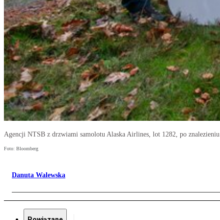
Agencji NTSB z drzwiami samolotu Alaska Airlines, lot 1282, po znalezieniu
Foto: Bloomberg
Danuta Walewska
Powiązane