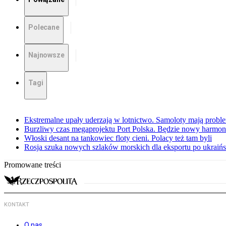
Polecane
Najnowsze
Tagi
Ekstremalne upały uderzają w lotnictwo. Samoloty mają proble
Burzliwy czas megaprojektu Port Polska. Będzie nowy harmo
Włoski desant na tankowiec floty cieni. Polacy też tam byli
Rosja szuka nowych szlaków morskich dla eksportu po ukraińs
Promowane treści
KONTAKT
O nas