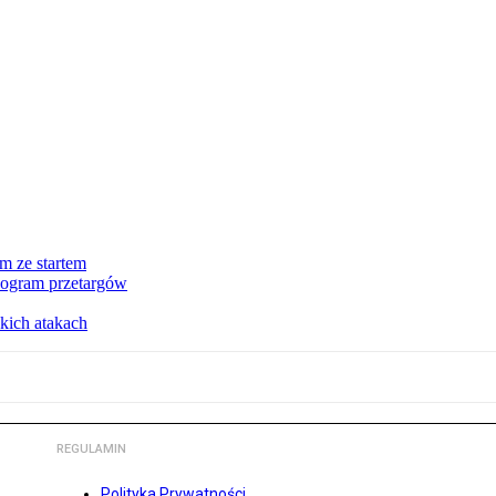
m ze startem
nogram przetargów
kich atakach
REGULAMIN
Polityka Prywatności