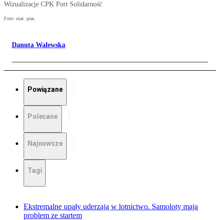
Wizualizacje CPK Port Solidarność
Foto: mat. pras.
Danuta Walewska
Powiązane
Polecane
Najnowsze
Tagi
Ekstremalne upały uderzają w lotnictwo. Samoloty mają
problem ze startem