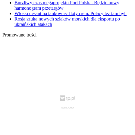
Burzliwy czas megaprojektu Port Polska. Będzie nowy
harmonogram przetargów
Włoski desant na tankowiec floty cieni. Polacy też tam byli
Rosja szuka nowych szlaków morskich dla eksportu po
ukraińskich atakach
Promowane treści