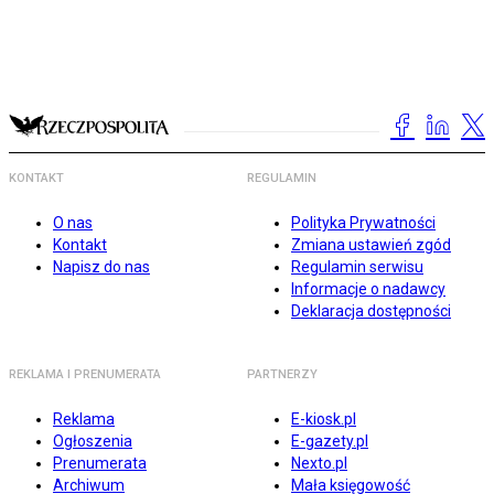
KONTAKT
REGULAMIN
O nas
Polityka Prywatności
Kontakt
Zmiana ustawień zgód
Napisz do nas
Regulamin serwisu
Informacje o nadawcy
Deklaracja dostępności
REKLAMA I PRENUMERATA
PARTNERZY
Reklama
E-kiosk.pl
Ogłoszenia
E-gazety.pl
Prenumerata
Nexto.pl
Archiwum
Mała księgowość