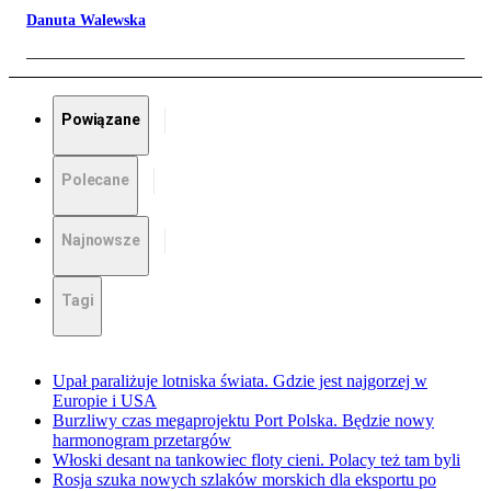
Danuta Walewska
Powiązane
Polecane
Najnowsze
Tagi
Upał paraliżuje lotniska świata. Gdzie jest najgorzej w
Europie i USA
Burzliwy czas megaprojektu Port Polska. Będzie nowy
harmonogram przetargów
Włoski desant na tankowiec floty cieni. Polacy też tam byli
Rosja szuka nowych szlaków morskich dla eksportu po