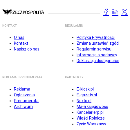
KONTAKT
REGULAMIN
O nas
Polityka Prywatności
Kontakt
Zmiana ustawień zgód
Napisz do nas
Regulamin serwisu
Informacje o nadawcy
Deklaracja dostępności
REKLAMA I PRENUMERATA
PARTNERZY
Reklama
E-kiosk.pl
Ogłoszenia
E-gazety.pl
Prenumerata
Nexto.pl
Archiwum
Mała księgowość
Kancelarierp.pl
Wieści Rolnicze
Życie Warszawy