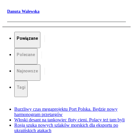
Danuta Walewska
Powiązane
Polecane
Najnowsze
Tagi
Burzliwy czas megaprojektu Port Polska. Będzie nowy
harmonogram przetargów
Włoski desant na tankowiec floty cieni. Polacy też tam byli
Rosja szuka nowych szlaków morskich dla eksportu po
ukraińskich atakach