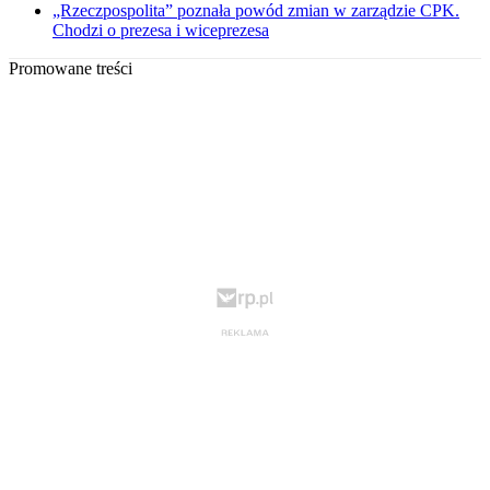
„Rzeczpospolita” poznała powód zmian w zarządzie CPK.
Chodzi o prezesa i wiceprezesa
Promowane treści