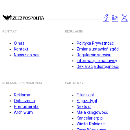
KONTAKT
REGULAMIN
O nas
Polityka Prywatności
Kontakt
Zmiana ustawień zgód
Napisz do nas
Regulamin serwisu
Informacje o nadawcy
Deklaracja dostępności
REKLAMA I PRENUMERATA
PARTNERZY
Reklama
E-kiosk.pl
Ogłoszenia
E-gazety.pl
Prenumerata
Nexto.pl
Archiwum
Mała księgowość
Kancelarierp.pl
Wieści Rolnicze
Życie Warszawy