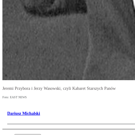
Jeremi Przybora i Jerzy Wasowski, czyli Kabaret Starszych Panów
Foto: EAST NEWS
Dariusz Michalski