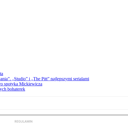
ta
a”. „Studio” i „The Pitt” najlepszymi serialami
ro spotyka Mickiewicza
ych bohaterek
REGULAMIN