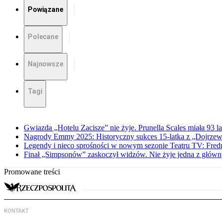
Powiązane
Polecane
Najnowsze
Tagi
Gwiazda „Hotelu Zacisze” nie żyje. Prunella Scales miała 93 la
Nagrody Emmy 2025: Historyczny sukces 15-latka z „Dojrzewani
Legendy i nieco sprośności w nowym sezonie Teatru TV: Fred
Finał „Simpsonów” zaskoczył widzów. Nie żyje jedna z główn
Promowane treści
KONTAKT