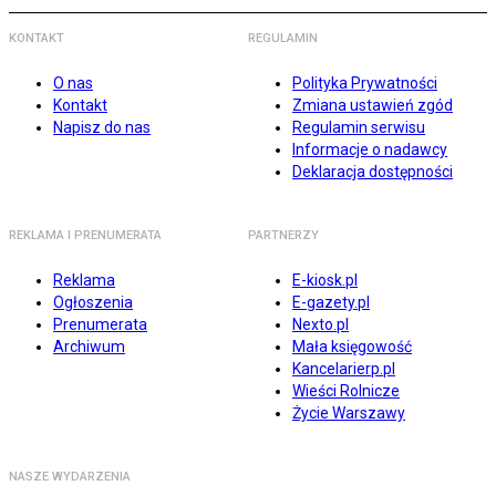
KONTAKT
REGULAMIN
O nas
Polityka Prywatności
Kontakt
Zmiana ustawień zgód
Napisz do nas
Regulamin serwisu
Informacje o nadawcy
Deklaracja dostępności
REKLAMA I PRENUMERATA
PARTNERZY
Reklama
E-kiosk.pl
Ogłoszenia
E-gazety.pl
Prenumerata
Nexto.pl
Archiwum
Mała księgowość
Kancelarierp.pl
Wieści Rolnicze
Życie Warszawy
NASZE WYDARZENIA