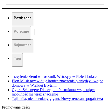
Powiązane
Polecane
Najnowsze
Tagi
Trzęsienie ziemi w Toskanii. Wstrząsy w Pizie i Lukce
Elon Musk przewiduje koniec znaczenia pieniędzy i wojnę
domową w Wielkiej Brytanii
Cypr i Schengen: Dlaczego infrastruktura wspierająca
mobilność ma teraz znaczenie
Tajlandia, niedoceniany gigant. Nowy renesans pogaństwa
Promowane treści