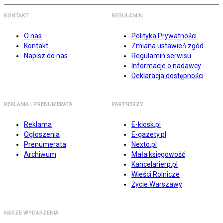
KONTAKT
REGULAMIN
O nas
Polityka Prywatności
Kontakt
Zmiana ustawień zgód
Napisz do nas
Regulamin serwisu
Informacje o nadawcy
Deklaracja dostępności
REKLAMA I PRENUMERATA
PARTNERZY
Reklama
E-kiosk.pl
Ogłoszenia
E-gazety.pl
Prenumerata
Nexto.pl
Archiwum
Mała księgowość
Kancelarierp.pl
Wieści Rolnicze
Życie Warszawy
NASZE WYDARZENIA