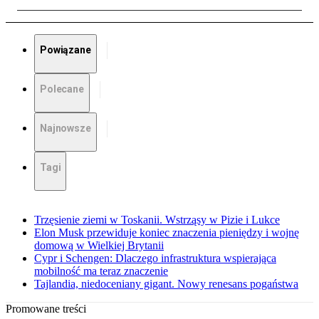
Powiązane
Polecane
Najnowsze
Tagi
Trzęsienie ziemi w Toskanii. Wstrząsy w Pizie i Lukce
Elon Musk przewiduje koniec znaczenia pieniędzy i wojnę
domową w Wielkiej Brytanii
Cypr i Schengen: Dlaczego infrastruktura wspierająca
mobilność ma teraz znaczenie
Tajlandia, niedoceniany gigant. Nowy renesans pogaństwa
Promowane treści