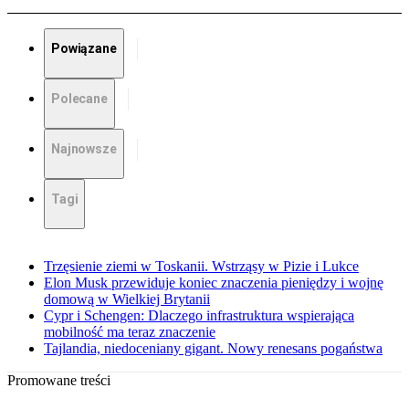
Powiązane
Polecane
Najnowsze
Tagi
Trzęsienie ziemi w Toskanii. Wstrząsy w Pizie i Lukce
Elon Musk przewiduje koniec znaczenia pieniędzy i wojnę
domową w Wielkiej Brytanii
Cypr i Schengen: Dlaczego infrastruktura wspierająca
mobilność ma teraz znaczenie
Tajlandia, niedoceniany gigant. Nowy renesans pogaństwa
Promowane treści