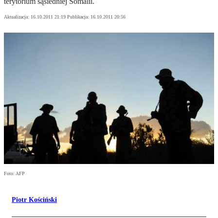
terytorium sąsiedniej Somalii.
Aktualizacja:
16.10.2011 21:19
Publikacja:
16.10.2011 20:56
Foto: AFP
Piotr Kościński