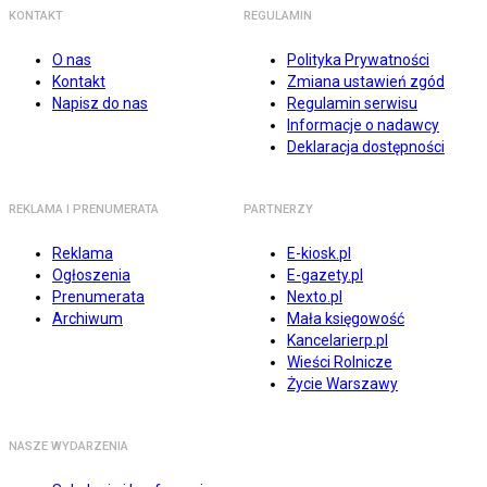
KONTAKT
REGULAMIN
O nas
Polityka Prywatności
Kontakt
Zmiana ustawień zgód
Napisz do nas
Regulamin serwisu
Informacje o nadawcy
Deklaracja dostępności
REKLAMA I PRENUMERATA
PARTNERZY
Reklama
E-kiosk.pl
Ogłoszenia
E-gazety.pl
Prenumerata
Nexto.pl
Archiwum
Mała księgowość
Kancelarierp.pl
Wieści Rolnicze
Życie Warszawy
NASZE WYDARZENIA