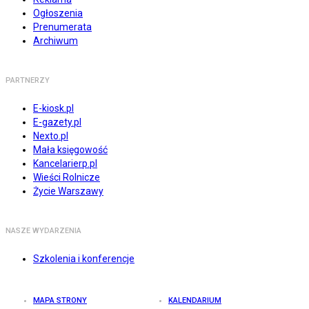
Ogłoszenia
Prenumerata
Archiwum
PARTNERZY
E-kiosk.pl
E-gazety.pl
Nexto.pl
Mała księgowość
Kancelarierp.pl
Wieści Rolnicze
Życie Warszawy
NASZE WYDARZENIA
Szkolenia i konferencje
MAPA STRONY
KALENDARIUM