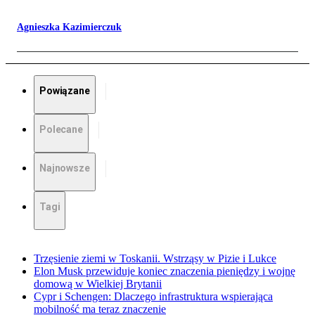
Agnieszka Kazimierczuk
Powiązane
Polecane
Najnowsze
Tagi
Trzęsienie ziemi w Toskanii. Wstrząsy w Pizie i Lukce
Elon Musk przewiduje koniec znaczenia pieniędzy i wojnę
domową w Wielkiej Brytanii
Cypr i Schengen: Dlaczego infrastruktura wspierająca
mobilność ma teraz znaczenie