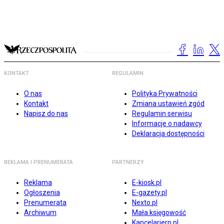
KONTAKT
REGULAMIN
O nas
Polityka Prywatności
Kontakt
Zmiana ustawień zgód
Napisz do nas
Regulamin serwisu
Informacje o nadawcy
Deklaracja dostępności
REKLAMA I PRENUMERATA
PARTNERZY
Reklama
E-kiosk.pl
Ogłoszenia
E-gazety.pl
Prenumerata
Nexto.pl
Archiwum
Mała księgowość
Kancelarierp.pl