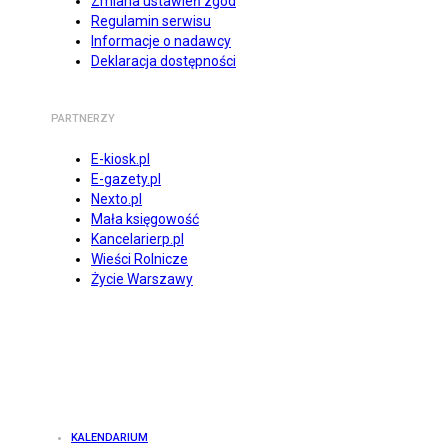
Zmiana ustawień zgód
Regulamin serwisu
Informacje o nadawcy
Deklaracja dostępności
PARTNERZY
E-kiosk.pl
E-gazety.pl
Nexto.pl
Mała księgowość
Kancelarierp.pl
Wieści Rolnicze
Życie Warszawy
KALENDARIUM