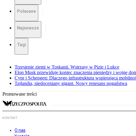
Polecane
Najnowsze
Tagi
Trzęsienie ziemi w Toskanii. Wstrząsy w Pizie i Lukce
Elon Musk przewiduje koniec znaczenia pieniędzy i wojnę do
Cypr i Schengen: Dlaczego infrastruktura wspierająca mobilno
Tajlandia, niedoceniany gigant. Nowy renesans pogaństwa
Promowane treści
KONTAKT
O nas