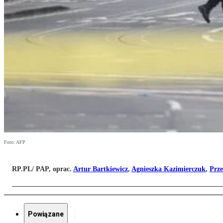
Foto: AFP
RP.PL/ PAP, oprac.
Artur Bartkiewicz
,
Agnieszka Kazimierczuk
,
Prz
Powiązane