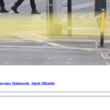
emysław Malinowski
,
Jakub Mikulski