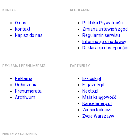
KONTAKT
REGULAMIN
O nas
Polityka Prywatności
Kontakt
Zmiana ustawień zgód
Napisz do nas
Regulamin serwisu
Informacje o nadawcy
Deklaracja dostępności
REKLAMA I PRENUMERATA
PARTNERZY
Reklama
E-kiosk.pl
Ogłoszenia
E-gazety.pl
Prenumerata
Nexto.pl
Archiwum
Mała księgowość
Kancelarierp.pl
Wieści Rolnicze
Życie Warszawy
NASZE WYDARZENIA