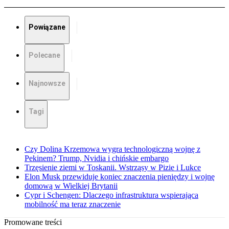
Powiązane
Polecane
Najnowsze
Tagi
Czy Dolina Krzemowa wygra technologiczną wojnę z
Pekinem? Trump, Nvidia i chińskie embargo
Trzęsienie ziemi w Toskanii. Wstrząsy w Pizie i Lukce
Elon Musk przewiduje koniec znaczenia pieniędzy i wojnę
domową w Wielkiej Brytanii
Cypr i Schengen: Dlaczego infrastruktura wspierająca
mobilność ma teraz znaczenie
Promowane treści