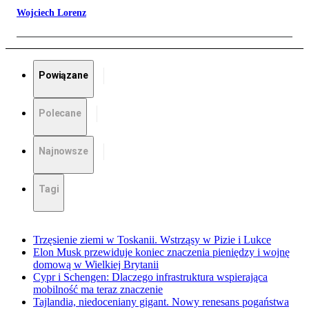
Wojciech Lorenz
Powiązane
Polecane
Najnowsze
Tagi
Trzęsienie ziemi w Toskanii. Wstrząsy w Pizie i Lukce
Elon Musk przewiduje koniec znaczenia pieniędzy i wojnę
domową w Wielkiej Brytanii
Cypr i Schengen: Dlaczego infrastruktura wspierająca
mobilność ma teraz znaczenie
Tajlandia, niedoceniany gigant. Nowy renesans pogaństwa