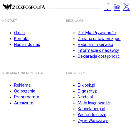
KONTAKT
REGULAMIN
O nas
Polityka Prywatności
Kontakt
Zmiana ustawień zgód
Napisz do nas
Regulamin serwisu
Informacje o nadawcy
Deklaracja dostępności
REKLAMA I PRENUMERATA
PARTNERZY
Reklama
E-kiosk.pl
Ogłoszenia
E-gazety.pl
Prenumerata
Nexto.pl
Archiwum
Mała księgowość
Kancelarierp.pl
Wieści Rolnicze
Życie Warszawy