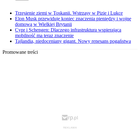
Trzęsienie ziemi w Toskanii. Wstrząsy w Pizie i Lukce
Elon Musk przewiduje koniec znaczenia pieniędzy i wojnę
domową w Wielkiej Brytanii
Cypr i Schengen: Dlaczego infrastruktura wspierająca
mobilność ma teraz znaczenie
Tajlandia, niedoceniany gigant. Nowy renesans pogaństwa
Promowane treści