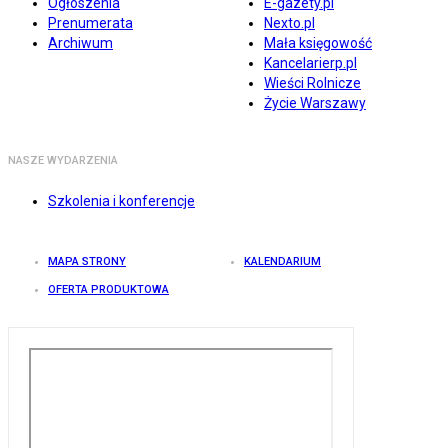
Ogłoszenia
E-gazety.pl
Prenumerata
Nexto.pl
Archiwum
Mała księgowość
Kancelarierp.pl
Wieści Rolnicze
Życie Warszawy
NASZE WYDARZENIA
Szkolenia i konferencje
MAPA STRONY
KALENDARIUM
OFERTA PRODUKTOWA