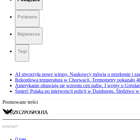
Polecane
Najnowsze
Tagi
AI stworzyła nowe wirusy. Naukowcy mówią o przełomie i za
Rekordowa temperatura w Chorwacji. Termometry pokazało 40 
Amerykanie obawiają się wzrostu cen paliw. I wojny o Grenla
Śmierć Polaka po interwencji policji w Duisburgu. Śledztwo 
Promowane treści
KONTAKT
O nas