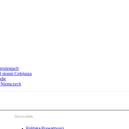
grożeniach
stopni Celsjusza
ndię
w Niemczech
REGULAMIN
Polityka Prywatności