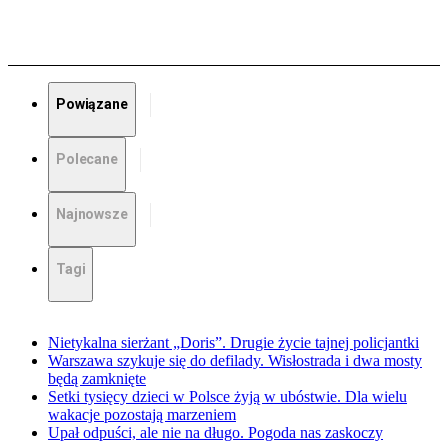
Powiązane
Polecane
Najnowsze
Tagi
Nietykalna sierżant „Doris”. Drugie życie tajnej policjantki
Warszawa szykuje się do defilady. Wisłostrada i dwa mosty
będą zamknięte
Setki tysięcy dzieci w Polsce żyją w ubóstwie. Dla wielu
wakacje pozostają marzeniem
Upał odpuści, ale nie na długo. Pogoda nas zaskoczy