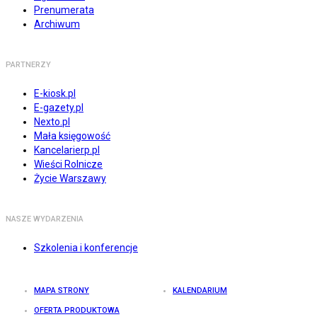
Prenumerata
Archiwum
PARTNERZY
E-kiosk.pl
E-gazety.pl
Nexto.pl
Mała księgowość
Kancelarierp.pl
Wieści Rolnicze
Życie Warszawy
NASZE WYDARZENIA
Szkolenia i konferencje
MAPA STRONY
KALENDARIUM
OFERTA PRODUKTOWA