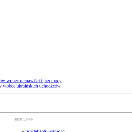
eciw wobec nienawiści i przemocy
w wobec ukraińskich uchodźców
REGULAMIN
Polityka Prywatności