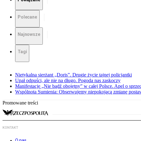
Polecane
Najnowsze
Tagi
Nietykalna sierżant „Doris”. Drugie życie tajnej policjantki
Upał odpuści, ale nie na długo. Pogoda nas zaskoczy
Manifestacje „Nie bądź obojętny” w całej Polsce. Apel o sprz
Wspólnota Sumienia: Obserwujemy niepokojącą zmianę posta
Promowane treści
KONTAKT
O nas