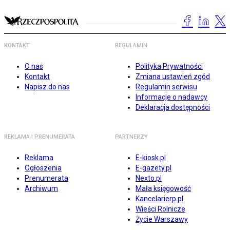
KONTAKT
REGULAMIN
O nas
Polityka Prywatności
Kontakt
Zmiana ustawień zgód
Napisz do nas
Regulamin serwisu
Informacje o nadawcy
Deklaracja dostępności
REKLAMA I PRENUMERATA
PARTNERZY
Reklama
E-kiosk.pl
Ogłoszenia
E-gazety.pl
Prenumerata
Nexto.pl
Archiwum
Mała księgowość
Kancelarierp.pl
Wieści Rolnicze
Życie Warszawy