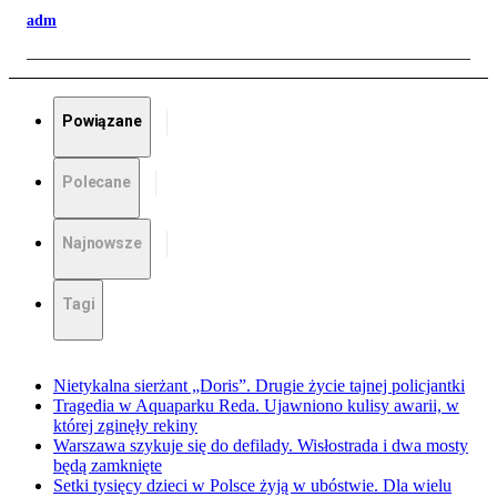
adm
Powiązane
Polecane
Najnowsze
Tagi
Nietykalna sierżant „Doris”. Drugie życie tajnej policjantki
Tragedia w Aquaparku Reda. Ujawniono kulisy awarii, w
której zginęły rekiny
Warszawa szykuje się do defilady. Wisłostrada i dwa mosty
będą zamknięte
Setki tysięcy dzieci w Polsce żyją w ubóstwie. Dla wielu