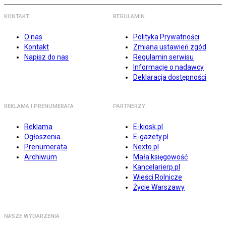
KONTAKT
REGULAMIN
O nas
Polityka Prywatności
Kontakt
Zmiana ustawień zgód
Napisz do nas
Regulamin serwisu
Informacje o nadawcy
Deklaracja dostępności
REKLAMA I PRENUMERATA
PARTNERZY
Reklama
E-kiosk.pl
Ogłoszenia
E-gazety.pl
Prenumerata
Nexto.pl
Archiwum
Mała księgowość
Kancelarierp.pl
Wieści Rolnicze
Życie Warszawy
NASZE WYDARZENIA