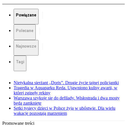
Powiązane
Polecane
Najnowsze
Tagi
Nietykalna sierżant „Doris”. Drugie życie tajnej policjantki
Tragedia w Aquaparku Reda. Ujawniono kulisy awarii, w
której zginęły rekiny
Warszawa szykuje się do defilady. Wisłostrada i dwa mosty
będą zamknięte
Setki tysięcy dzieci w Polsce żyją w ubóstwie. Dla wielu
wakacje pozostają marzeniem
Promowane treści