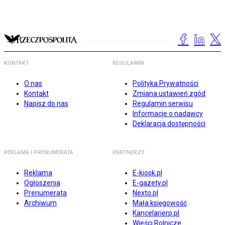
KONTAKT
REGULAMIN
O nas
Polityka Prywatności
Kontakt
Zmiana ustawień zgód
Napisz do nas
Regulamin serwisu
Informacje o nadawcy
Deklaracja dostępności
REKLAMA I PRENUMERATA
PARTNERZY
Reklama
E-kiosk.pl
Ogłoszenia
E-gazety.pl
Prenumerata
Nexto.pl
Archiwum
Mała księgowość
Kancelarierp.pl
Wieści Rolnicze