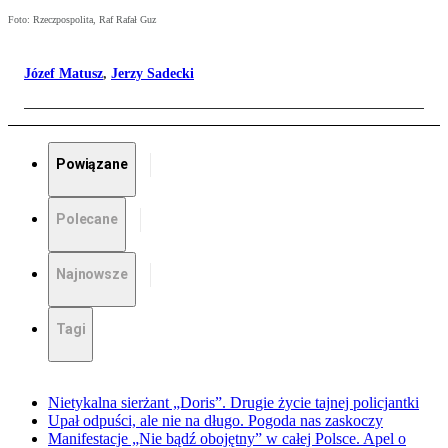
Foto: Rzeczpospolita, Raf Rafał Guz
Józef Matusz
,
Jerzy Sadecki
Powiązane
Polecane
Najnowsze
Tagi
Nietykalna sierżant „Doris”. Drugie życie tajnej policjantki
Upał odpuści, ale nie na długo. Pogoda nas zaskoczy
Manifestacje „Nie bądź obojętny” w całej Polsce. Apel o