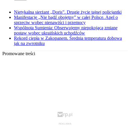
Nietykalna sierżant „Doris”. Drugie życie tajnej policjantki
Manifestacje „Nie bądź obojętny” w całej Polsce. Apel o
sprzeciw wobec nienawiści i przemocy
Wspólnota Sumienia: Obserwujemy niepokojącą zmianę
postaw wobec ukraińskich uchodźców
Rekord ciepła w Zakopanem. Średnia temperatura dobowa
jak na zwrotniku
Promowane treści