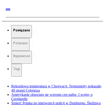
qm
Powiązane
Polecane
Najnowsze
Tagi
Rekordowa temperatura w Chorwacji. Termometry pokazało
40 stopni Celsjusza
Amerykanie obawiają się wzrostu cen paliw. I wojny o
Grenlandię
Śmierć Polaka po interwencji policji w Duisburgu. Śledztwo