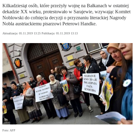
Kilkadziesiąt osób, które przeżyły wojnę na Bałkanach w ostatniej
dekadzie XX wieku, protestowało w Sarajewie, wzywając Komitet
Noblowski do cofnięcia decyzji o przyznaniu literackiej Nagrody
Nobla austriackiemu pisarzowi Peterowi Handke.
Aktualizacja:
05.11.2019 13:25
Publikacja:
05.11.2019 13:13
Foto: AFP