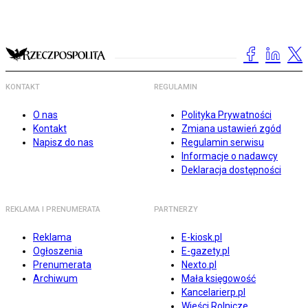
KONTAKT
REGULAMIN
O nas
Polityka Prywatności
Kontakt
Zmiana ustawień zgód
Napisz do nas
Regulamin serwisu
Informacje o nadawcy
Deklaracja dostępności
REKLAMA I PRENUMERATA
PARTNERZY
Reklama
E-kiosk.pl
Ogłoszenia
E-gazety.pl
Prenumerata
Nexto.pl
Archiwum
Mała księgowość
Kancelarierp.pl
Wieści Rolnicze