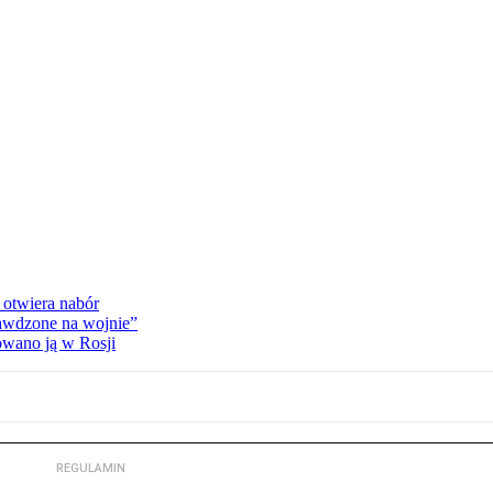
 otwiera nabór
rawdzone na wojnie”
owano ją w Rosji
REGULAMIN