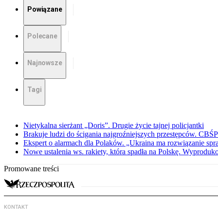
Powiązane
Polecane
Najnowsze
Tagi
Nietykalna sierżant „Doris”. Drugie życie tajnej policjantki
Brakuje ludzi do ścigania najgroźniejszych przestępców. CBŚP
Ekspert o alarmach dla Polaków. „Ukraina ma rozwiązanie sp
Nowe ustalenia ws. rakiety, która spadła na Polskę. Wyproduk
Promowane treści
KONTAKT