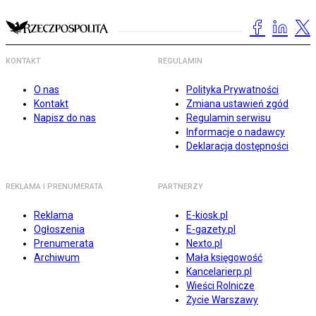
KONTAKT
REGULAMIN
O nas
Polityka Prywatności
Kontakt
Zmiana ustawień zgód
Napisz do nas
Regulamin serwisu
Informacje o nadawcy
Deklaracja dostępności
REKLAMA I PRENUMERATA
PARTNERZY
Reklama
E-kiosk.pl
Ogłoszenia
E-gazety.pl
Prenumerata
Nexto.pl
Archiwum
Mała księgowość
Kancelarierp.pl
Wieści Rolnicze
Życie Warszawy