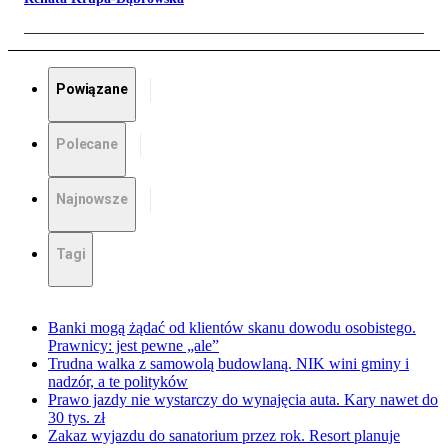
Powiązane
Polecane
Najnowsze
Tagi
Banki mogą żądać od klientów skanu dowodu osobistego.
Prawnicy: jest pewne „ale”
Trudna walka z samowolą budowlaną. NIK wini gminy i
nadzór, a te polityków
Prawo jazdy nie wystarczy do wynajęcia auta. Kary nawet do
30 tys. zł
Zakaz wyjazdu do sanatorium przez rok. Resort planuje