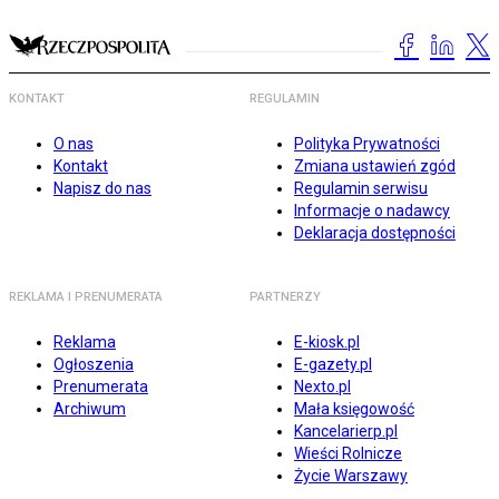
KONTAKT
REGULAMIN
O nas
Polityka Prywatności
Kontakt
Zmiana ustawień zgód
Napisz do nas
Regulamin serwisu
Informacje o nadawcy
Deklaracja dostępności
REKLAMA I PRENUMERATA
PARTNERZY
Reklama
E-kiosk.pl
Ogłoszenia
E-gazety.pl
Prenumerata
Nexto.pl
Archiwum
Mała księgowość
Kancelarierp.pl
Wieści Rolnicze
Życie Warszawy