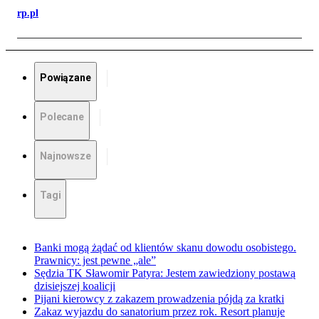
rp.pl
Powiązane
Polecane
Najnowsze
Tagi
Banki mogą żądać od klientów skanu dowodu osobistego.
Prawnicy: jest pewne „ale”
Sędzia TK Sławomir Patyra: Jestem zawiedziony postawą
dzisiejszej koalicji
Pijani kierowcy z zakazem prowadzenia pójdą za kratki
Zakaz wyjazdu do sanatorium przez rok. Resort planuje