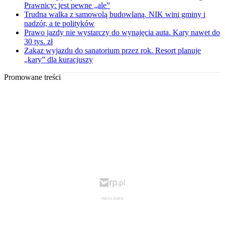
Prawnicy: jest pewne „ale”
Trudna walka z samowolą budowlaną. NIK wini gminy i
nadzór, a te polityków
Prawo jazdy nie wystarczy do wynajęcia auta. Kary nawet do
30 tys. zł
Zakaz wyjazdu do sanatorium przez rok. Resort planuje
„kary” dla kuracjuszy
Promowane treści