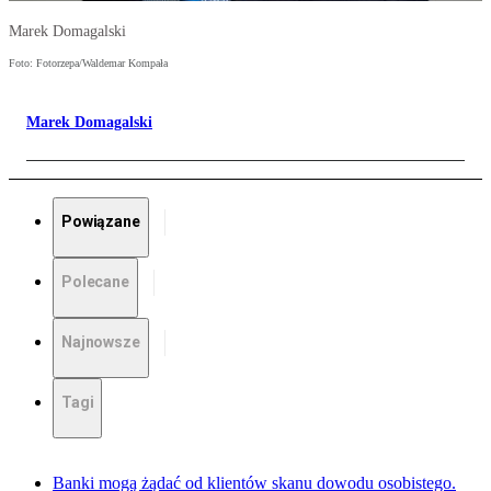
Marek Domagalski
Foto: Fotorzepa/Waldemar Kompała
Marek Domagalski
Powiązane
Polecane
Najnowsze
Tagi
Banki mogą żądać od klientów skanu dowodu osobistego.