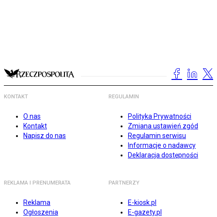
KONTAKT
REGULAMIN
O nas
Polityka Prywatności
Kontakt
Zmiana ustawień zgód
Napisz do nas
Regulamin serwisu
Informacje o nadawcy
Deklaracja dostępności
REKLAMA I PRENUMERATA
PARTNERZY
Reklama
E-kiosk.pl
Ogłoszenia
E-gazety.pl