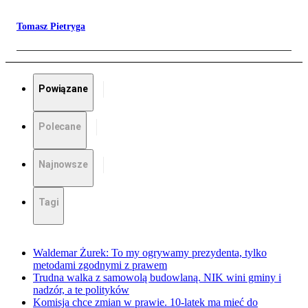
Tomasz Pietryga
Powiązane
Polecane
Najnowsze
Tagi
Waldemar Żurek: To my ogrywamy prezydenta, tylko
metodami zgodnymi z prawem
Trudna walka z samowolą budowlaną. NIK wini gminy i
nadzór, a te polityków
Komisja chce zmian w prawie. 10-latek ma mieć do