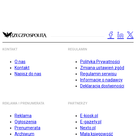
KONTAKT
REGULAMIN
O nas
Polityka Prywatności
Kontakt
Zmiana ustawień zgód
Napisz do nas
Regulamin serwisu
Informacje o nadawcy
Deklaracja dostępności
REKLAMA I PRENUMERATA
PARTNERZY
Reklama
E-kiosk.pl
Ogłoszenia
E-gazety.pl
Prenumerata
Nexto.pl
Archiwum
Mała księgowość