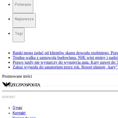
Polecane
Najnowsze
Tagi
Banki mogą żądać od klientów skanu dowodu osobistego. Praw
Trudna walka z samowolą budowlaną. NIK wini gminy i nadzór
Prawo jazdy nie wystarczy do wynajęcia auta. Kary nawet do 30
Zakaz wyjazdu do sanatorium przez rok. Resort planuje „kary”
Promowane treści
KONTAKT
O nas
Kontakt