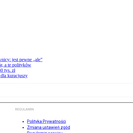
nicy: jest pewne „ale”
, a te polityków
 tys. zł
 dla kuracjuszy
REGULAMIN
Polityka Prywatności
Zmiana ustawień zgód