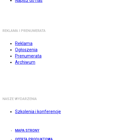
Napisz do nas
REKLAMA I PRENUMERATA
Reklama
Ogłoszenia
Prenumerata
Archiwum
NASZE WYDARZENIA
Szkolenia i konferencje
MAPA STRONY
OFERTA PRODUKTOWA