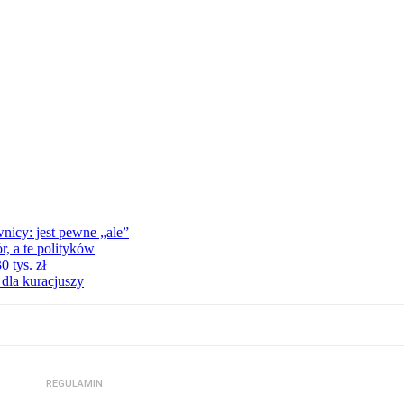
nicy: jest pewne „ale”
, a te polityków
 tys. zł
 dla kuracjuszy
REGULAMIN