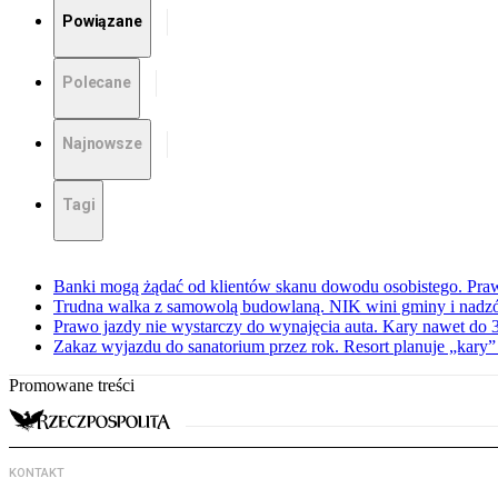
Powiązane
Polecane
Najnowsze
Tagi
Banki mogą żądać od klientów skanu dowodu osobistego. Praw
Trudna walka z samowolą budowlaną. NIK wini gminy i nadzór
Prawo jazdy nie wystarczy do wynajęcia auta. Kary nawet do 30
Zakaz wyjazdu do sanatorium przez rok. Resort planuje „kary”
Promowane treści
KONTAKT