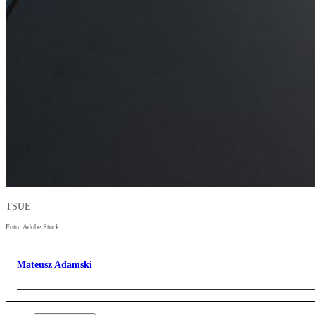
TSUE
Foto: Adobe Stock
Mateusz Adamski