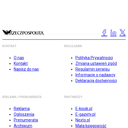
KONTAKT
REGULAMIN
O nas
Polityka Prywatności
Kontakt
Zmiana ustawień zgód
Napisz do nas
Regulamin serwisu
Informacje o nadawcy
Deklaracja dostępności
REKLAMA I PRENUMERATA
PARTNERZY
Reklama
E-kiosk.pl
Ogłoszenia
E-gazety.pl
Prenumerata
Nexto.pl
Archiwum
Mała księgowość