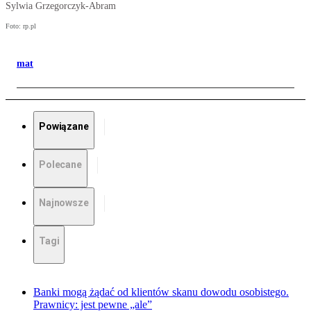
Sylwia Grzegorczyk-Abram
Foto: rp.pl
mat
Powiązane
Polecane
Najnowsze
Tagi
Banki mogą żądać od klientów skanu dowodu osobistego.
Prawnicy: jest pewne „ale”