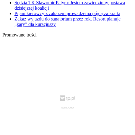
Sędzia TK Sławomir Patyra: Jestem zawiedziony postawą
dzisiejszej koalicji
Pijani kierowcy z zakazem prowadzenia pójdą za kratki
Zakaz wyjazdu do sanatorium przez rok. Resort planuje
„kary” dla kuracjuszy
Promowane treści